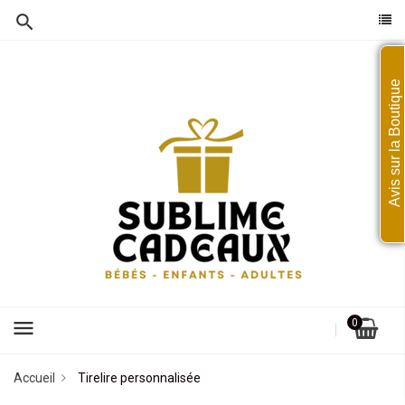
Avis sur la Boutique
menu
0
Accueil
Tirelire personnalisée