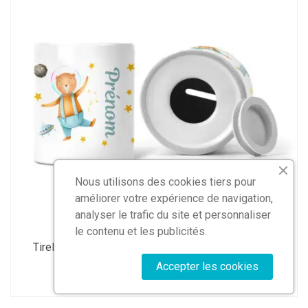
Nous utilisons des cookies tiers pour
améliorer votre expérience de navigation,
analyser le trafic du site et personnaliser
le contenu et les publicités.
Tirelire personnalisée avec un ourson cosmonaute
(2)
Accepter les cookies
13,90 €