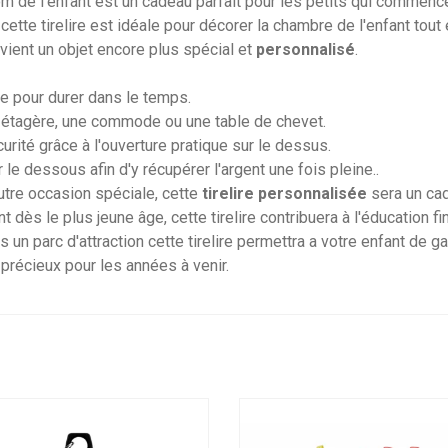
m de l'enfant est un cadeau parfait pour les petits qui commencen
ette tirelire est idéale pour décorer la chambre de l'enfant tout
devient un objet encore plus spécial et
personnalisé
.
çue pour durer dans le temps.
ne étagère, une commode ou une table de chevet.
urité grâce à l'ouverture pratique sur le dessus.
le dessous afin d'y récupérer l'argent une fois pleine..
autre occasion spéciale, cette
tirelire personnalisée
sera un cad
 dès le plus jeune âge, cette tirelire contribuera à l'éducation fi
 un parc d'attraction cette tirelire permettra a votre enfant de ga
 précieux pour les années à venir.