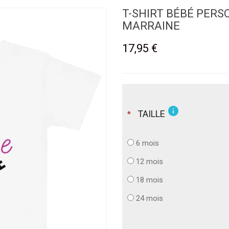
T-SHIRT BÉBÉ PERS
MARRAINE
17,95 €
info
TAILLE
*
6 mois
12 mois
18 mois
24 mois