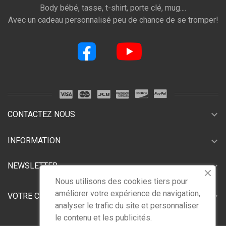
Body bébé, tasse, t-shirt, porte clé, mug....
Avec un cadeau personnalisé peu de chance de se tromper!
expand_more
CONTACTEZ NOUS
expand_more
INFORMATION
expand_more
NEWSLETTER
Nous utilisons des cookies tiers pour
améliorer votre expérience de navigation,
expand_more
VOTRE COMPTE
analyser le trafic du site et personnaliser
le contenu et les publicités.