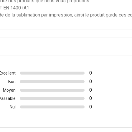
urité des produits que nous vous proposons
NF EN 1400+A1
de de la sublimation par impression, ainsi le produit garde ces 
0
Excellent
0
Bon
0
Moyen
0
Passable
0
Nul