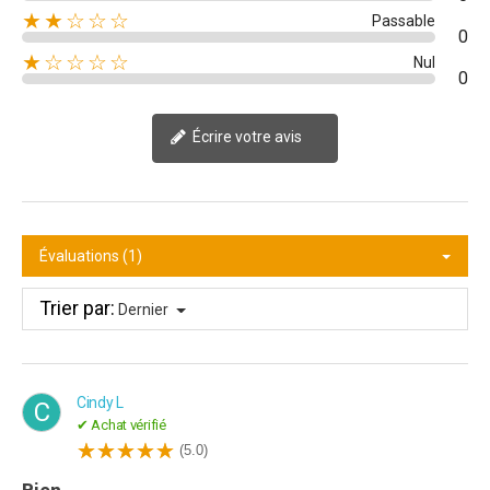
★★☆☆☆
Passable
0
★☆☆☆☆
Nul
0
Écrire votre avis
Évaluations (1)
Trier par:
Dernier
Cindy L
C
✔ Achat vérifié
(5.0)