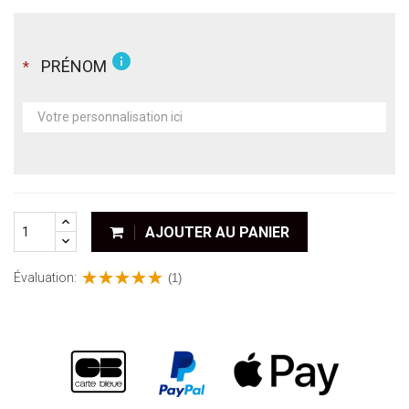
info
PRÉNOM
*
AJOUTER AU PANIER
Évaluation:
(1)