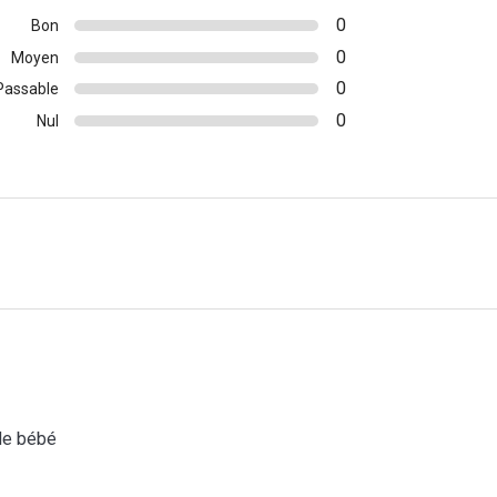
0
Bon
0
Moyen
0
Passable
0
Nul
 de bébé