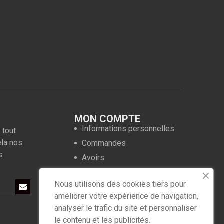
MON COMPTE
Informations personnelles
 tout
ela nos
Commandes
s
Avoirs
Adresses
Nous utilisons des cookies tiers pour
Bons de réduction
améliorer votre expérience de navigation,
analyser le trafic du site et personnaliser
le contenu et les publicités.