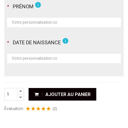
info
PRÉNOM
*
info
DATE DE NAISSANCE
*
AJOUTER AU PANIER
Évaluation:
(2)