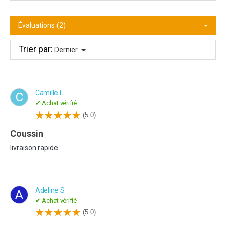
Évaluations (2)
Trier par:
Dernier
Camille L
C
✔ Achat vérifié
(5.0)
coussin
livraison rapide
Adeline S
A
✔ Achat vérifié
(5.0)