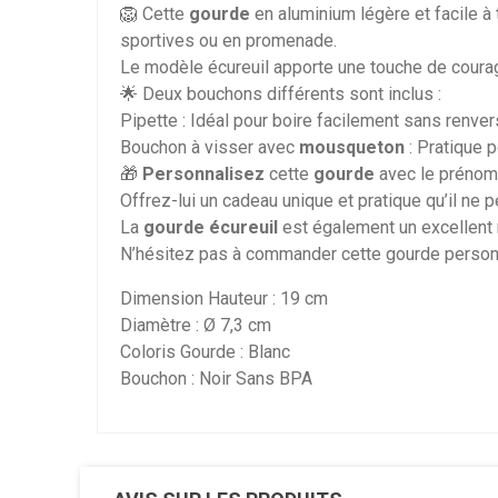
🦁 Cette
gourde
en aluminium légère et facile à 
sportives ou en promenade.
Le modèle écureuil apporte une touche de courag
🌟 Deux bouchons différents sont inclus :
Pipette : Idéal pour boire facilement sans renver
Bouchon à visser avec
mousqueton
: Pratique p
🎁
Personnalisez
cette
gourde
avec le prénom 
Offrez-lui un cadeau unique et pratique qu’il ne 
La
gourde écureuil
est également un excellent m
N’hésitez pas à commander cette gourde personna
Dimension Hauteur : 19 cm
Diamètre : Ø 7,3 cm
Coloris Gourde : Blanc
Bouchon : Noir Sans BPA