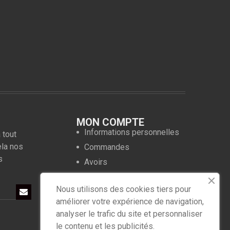
MON COMPTE
Informations personnelles
 tout
ela nos
Commandes
s
Avoirs
Adresses
Nous utilisons des cookies tiers pour
Bons de réduction
améliorer votre expérience de navigation,
analyser le trafic du site et personnaliser
le contenu et les publicités.