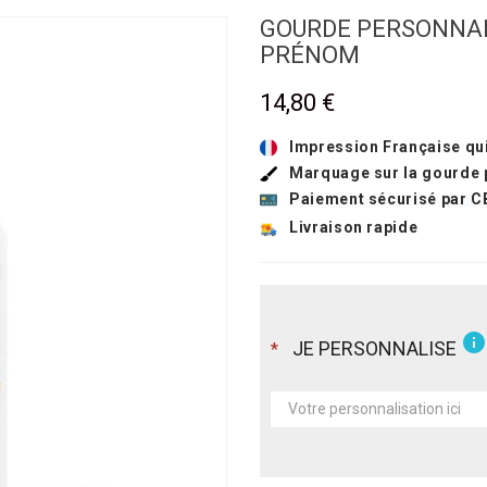
GOURDE PERSONNALI
PRÉNOM
14,80 €
Impression Française qui
Marquage sur la gourde 
Paiement sécurisé par C
Livraison rapide
info
JE PERSONNALISE
*