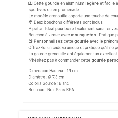
🦁 Cette
gourde
en aluminium
légère
et facile 
sportives ou en promenade.
Le modèle grenouille apporte une touche de cour
🌟 Deux bouchons différents sont inclus :
Pipette : Idéal pour boire facilement sans renver
Bouchon à visser avec
mousqueton
: Pratique p
🎁
Personnalisez
cette
gourde
avec le prénom 
Offrez-lui un cadeau unique et pratique qu’il ne 
La gourde grenouille est également un excellent 
N’hésitez pas à commander cette
gourde perso
Dimension Hauteur : 19 cm
Diamètre : Ø 7,3 cm
Coloris Gourde : Blanc
Bouchon : Noir Sans BPA