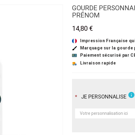
GOURDE PERSONNAL
PRÉNOM
14,80 €
Impression Française qui
Marquage sur la gourde 
Paiement sécurisé par C
Livraison rapide
info
JE PERSONNALISE
*