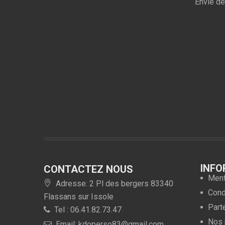
Envie de
INFO
CONTACTEZ NOUS
Ment
Adresse: 2 Pl des bergers 83340
Condi
Flassans sur Issole
Part
Tel : 06.41.82.73.47
Nos 
Email: kdoperso83@gmail.com