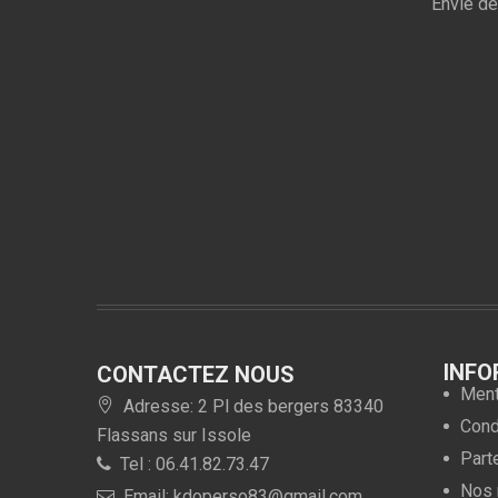
Envie de
INFO
CONTACTEZ NOUS
Ment
Adresse: 2 Pl des bergers 83340
Condi
Flassans sur Issole
Part
Tel : 06.41.82.73.47
Nos 
Email: kdoperso83@gmail.com