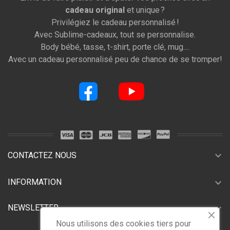
cadeau original
et unique ?
Privilégiez le cadeau personnalisé !
Avec Sublime-cadeaux, tout se personnalise.
Body bébé, tasse, t-shirt, porte clé, mug....
Avec un cadeau personnalisé peu de chance de se tromper!
expand_more
CONTACTEZ NOUS
expand_more
INFORMATION
expand_more
NEWSLETTER
Nous utilisons des cookies tiers pour