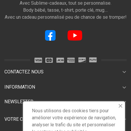
Avec Sublime-cadeaux, tout se personnalise.
Body bébé, tasse, t-shirt, porte clé, mug....
Avec un cadeau personnalisé peu de chance de se tromper!
expand_more
CONTACTEZ NOUS
expand_more
INFORMATION
expand_more
NEWSLETTER
Nous utilisons des cookies tiers pour
améliorer votre expérience de navigation,
expand_more
VOTRE COMPTE
analyser le trafic du site et personnaliser