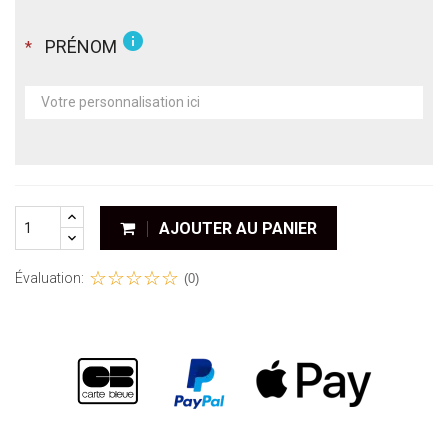
info
PRÉNOM
*
AJOUTER AU PANIER
Évaluation:
(0)