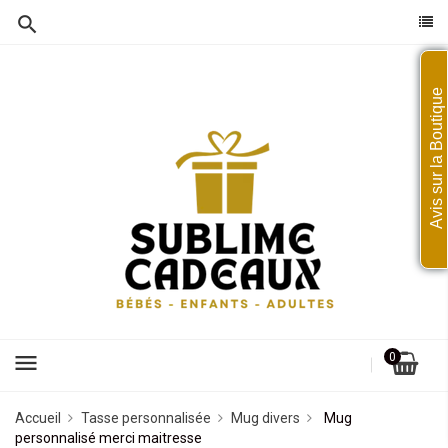
Avis sur la Boutique
menu
0
Accueil
Tasse personnalisée
Mug divers
Mug
personnalisé merci maitresse