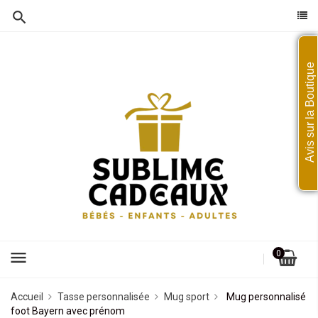
Avis sur la Boutique
menu
0
Accueil
Tasse personnalisée
Mug sport
Mug personnalisé
foot Bayern avec prénom