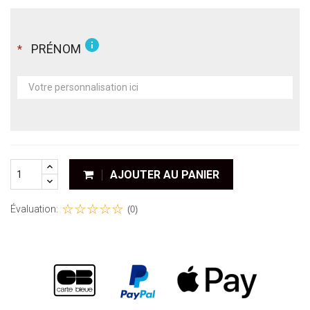
info
PRÉNOM
*
AJOUTER AU PANIER
Évaluation:
(0)