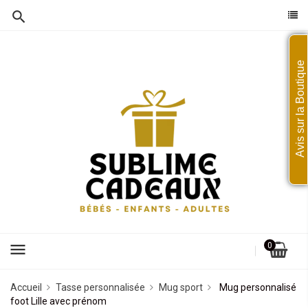
Avis sur la Boutique
menu
0
Accueil
Tasse personnalisée
Mug sport
Mug personnalisé
foot Lille avec prénom