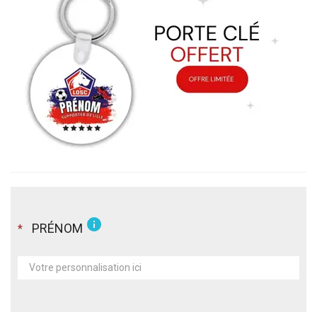
info
PRÉNOM
*