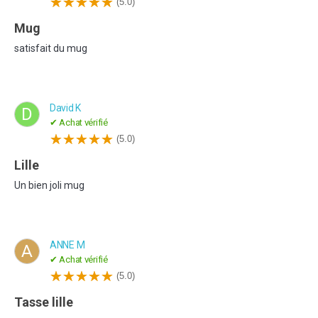
(5.0)
mug
satisfait du mug
David K
D
✔ Achat vérifié
(5.0)
Lille
Un bien joli mug
ANNE M
A
✔ Achat vérifié
(5.0)
tasse lille