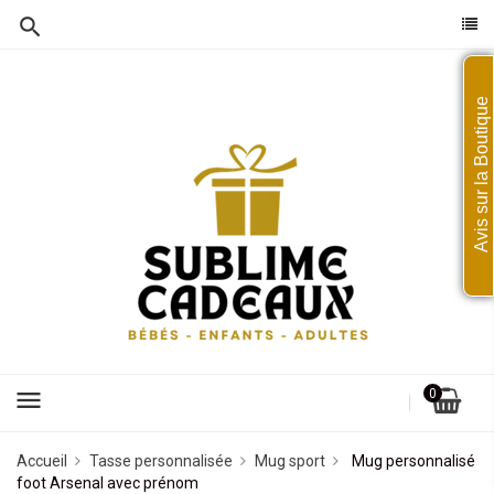
Avis sur la Boutique
menu
0
Accueil
Tasse personnalisée
Mug sport
Mug personnalisé
foot Arsenal avec prénom