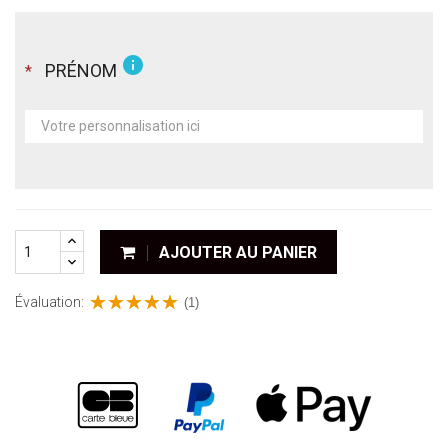
info
PRÉNOM
*
AJOUTER AU PANIER
Évaluation:
(1)