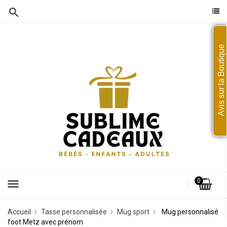
Avis sur la Boutique
menu
0
Accueil
Tasse personnalisée
Mug sport
Mug personnalisé
foot Metz avec prénom