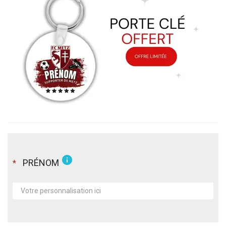
info
PRÉNOM
*