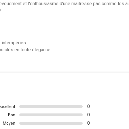
 dévouement et l'enthousiasme d'une maîtresse pas comme les au
!
ux intempéries.
s clés en toute élégance.
0
Excellent
0
Bon
0
Moyen