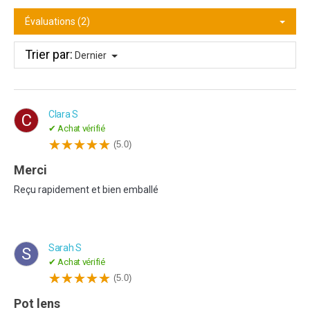
Évaluations (2)
Trier par:
Dernier
Clara S
C
✔ Achat vérifié
(5.0)
Merci
Reçu rapidement et bien emballé
Sarah S
S
✔ Achat vérifié
(5.0)
Pot lens