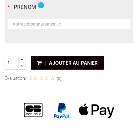
info
PRÉNOM
*
AJOUTER AU PANIER
Évaluation:
(0)