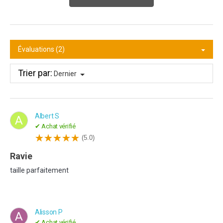
Évaluations (2)
Trier par:
Dernier
Albert S
A
✔ Achat vérifié
(5.0)
ravie
taille parfaitement
Alisson P
A
✔ Achat vérifié