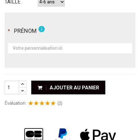
TAILLE
info
PRÉNOM
*
AJOUTER AU PANIER
Évaluation:
(2)